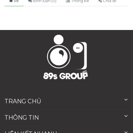
Về
Bình luận (
0
)
Thống kê
Chia sẻ
TRANG CHỦ
THÔNG TIN