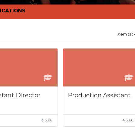
ICATIONS
Xem tất 
stant Director
Production Assistant
6
bước
4
bước