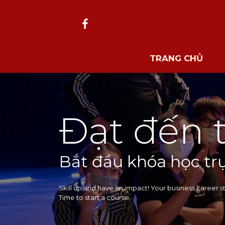
TRANG CHỦ
Đạt đến 
Bắt đầu khóa học tr
Skill up and have an impact! Your business career st
Time to start a course.