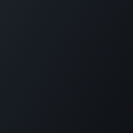
TRANG CHỦ
THÔNG TIN
LIÊN KẾT NHANH
LIÊN HỆ
Copyright © 89s Group All rights reversed.
Bản quyền thuộc về Công ty Cổ phần 89s Group.
Giấy CNĐKKD: 0315577369 được cấp ngày 22/03/2019, được sửa
đổi lần thứ 1 vào ngày 19/07/2019 bởi Sở Kế Hoạch và Đầu Tư
TP.HCM