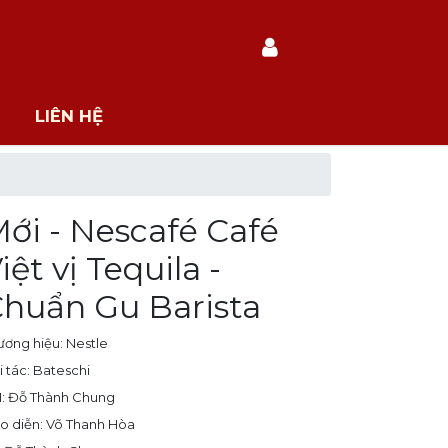
LIÊN HỆ
ới - Nescafé Café
iệt vị Tequila -
huẩn Gu Barista
ương hiệu: Nestle
i tác: Bateschi
: Đỗ Thành Chung
o diễn: Võ Thanh Hòa