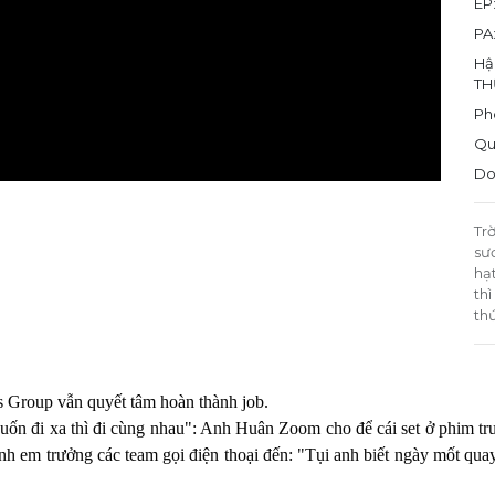
EP
PA
Hậ
TH
Ph
Qu
Do
Tr
sư
hạ
th
th
9s Group vẫn quyết tâm hoàn thành job.
ốn đi xa thì đi cùng nhau": Anh Huân Zoom cho để cái set ở phim trườ
anh em trưởng các team gọi điện thoại đến: "Tụi anh biết ngày mốt qu