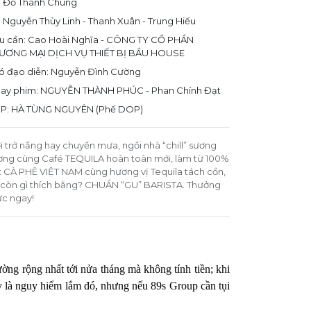
: Đỗ Thành Chung
: Nguyễn Thùy Linh - Thanh Xuân - Trung Hiếu
u cần: Cao Hoài Nghĩa - CÔNG TY CỔ PHẦN
ƯƠNG MẠI DỊCH VỤ THIẾT BỊ BẦU HOUSE
ó đạo diễn: Nguyễn Đình Cường
ay phim: NGUYỄN THÀNH PHÚC - Phan Chính Đạt
P: HÀ TÙNG NGUYÊN (Phế DOP)
ời trở nắng hay chuyển mưa, ngồi nhà “chill” sương
ơng cùng Café TEQUILA hoàn toàn mới, làm từ 100%
t CÀ PHÊ VIỆT NAM cùng hương vị Tequila tách cồn,
ì còn gì thích bằng? CHUẨN “GU” BARISTA. Thưởng
ức ngay!
ng rộng nhất tới nửa tháng mà không tính tiền; khi
ay là nguy hiểm lắm đó, nhưng nếu 89s Group cần tụi