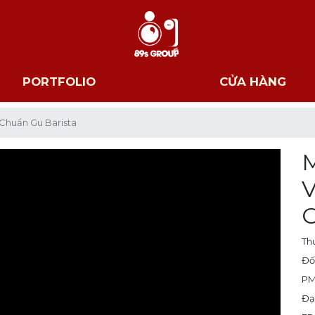
PORTFOLIO
CỬA HÀNG
- Chuẩn Gu Barista
M
V
C
Th
Đố
PM
Đạ