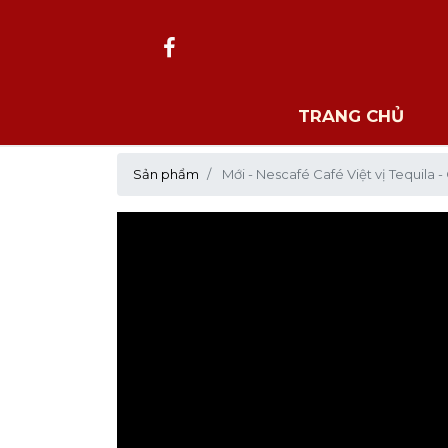
TRANG CHỦ
Sản phẩm
Mới - Nescafé Café Việt vị Tequila 