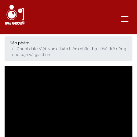
Sản phẩm
Chubb Life Việt Nam - bảo hiểm nhân thọ - thiết kế riêng
cho bạn và gia đình