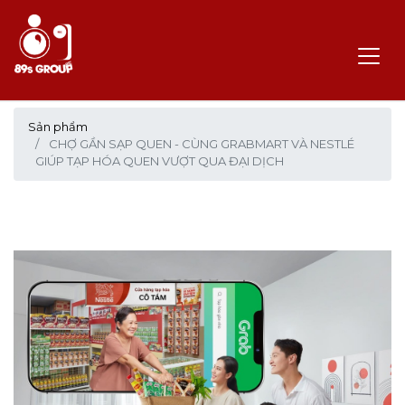
Sản phẩm
CHỢ GẦN SẠP QUEN - CÙNG GRABMART VÀ NESTLÉ
GIÚP TẠP HÓA QUEN VƯỢT QUA ĐẠI DỊCH️