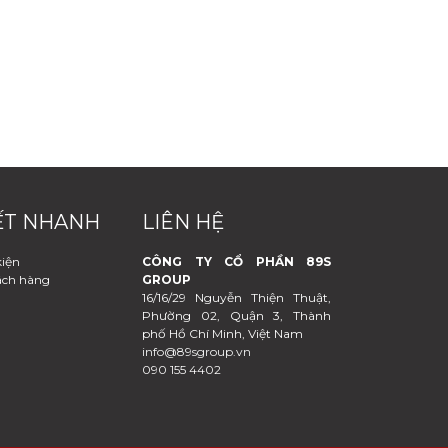
ẾT NHANH
LIÊN HỆ
kiện
CÔNG TY CỔ PHẦN 89S
ách hàng
GROUP
16/16/29 Nguyễn Thiện Thuật,
Phường 02, Quận 3, Thành
phố Hồ Chí Minh, Việt Nam
info@89sgroup.vn
090 155 4402