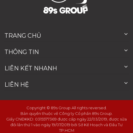
TRANG CHỦ
THÔNG TIN
LIÊN KẾT NHANH
LIÊN HỆ
Copyright © 89s Group All rights reversed.
Bản quyền thuộc về Công ty Cổ phần 89s Group.
Giấy CNĐKKD: 0315577369 được cấp ngày 22/03/2019, được sửa
đổi lần thứ 1 vào ngày 19/07/2019 bởi Sở Kế Hoạch và Đầu Tư
TP.HCM