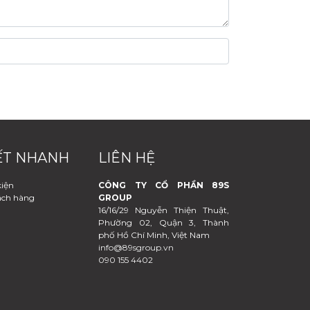
ẾT NHANH
LIÊN HỆ
kiện
CÔNG TY CỔ PHẦN 89S
ách hàng
GROUP
16/16/29 Nguyễn Thiện Thuật,
Phường 02, Quận 3, Thành
phố Hồ Chí Minh, Việt Nam
info@89sgroup.vn
090 155 4402